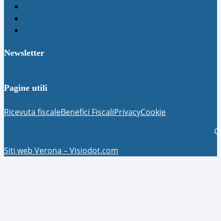
Newsletter
Pagine utili
Ricevuta fiscale
Benefici Fiscali
Privacy
Cookie
C
Siti web Verona – Visiodot.com