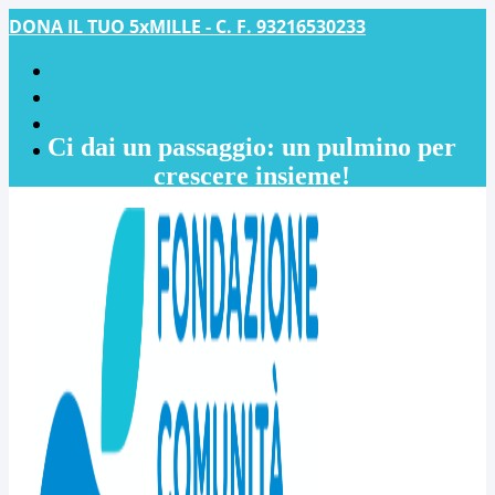
DONA IL TUO 5xMILLE - C. F. 93216530233
Ci dai un passaggio: un pulmino per
crescere insieme!