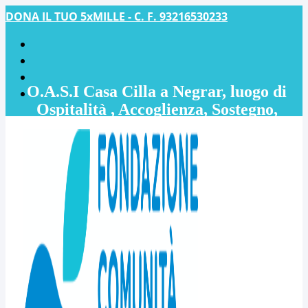
DONA IL TUO 5xMILLE - C. F. 93216530233
O.A.S.I Casa Cilla a Negrar, luogo di
Ospitalità , Accoglienza, Sostegno,
Inclusione