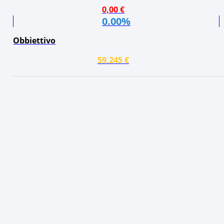
0,00 €
0.00%
Obbiettivo
59.245 €