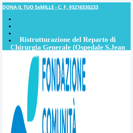
DONA IL TUO 5xMILLE - C. F. 93216530233
Ristrutturazione del Reparto di
Chirurgia Generale (Ospedale S.Jean
Baptiste, Congo) – AS.CO.M. Onlus