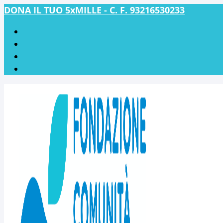
DONA IL TUO 5xMILLE - C. F. 93216530233